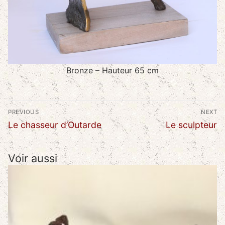
Bronze – Hauteur 65 cm
Navigation
PREVIOUS
NEXT
de
Previous
Next
Le chasseur d’Outarde
Le sculpteur
l’article
post:
post:
Voir aussi