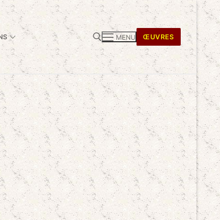
NS
ŒUVRES
MENU