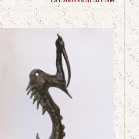
La transmission du trône
post: